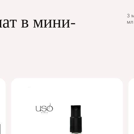
ат в мини-
3 
мл