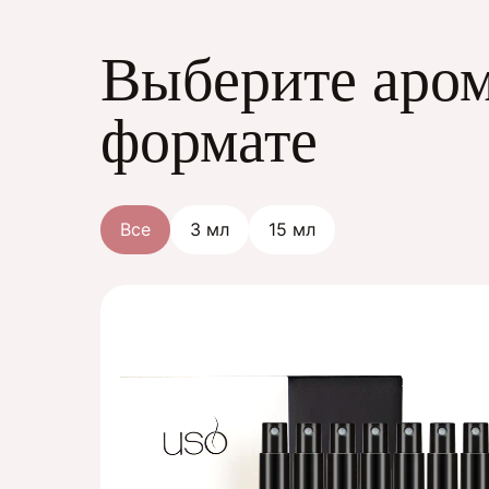
Выберите аром
формате
Все
3 мл
15 мл