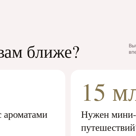
вам ближе?
Вы
вп
15 м
с ароматами
Нужен мини-
путешествий