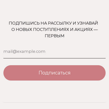
+7 (905) 761-40-03
zakaz@uso-shop.ru
Каталог
Покупателям
Uso Paris
О нас
Uso Travel Set
Доставка и оплата
Enfes
Гарантия и возврат
Menyak
Магазин
Для тела
Дополнительно
Для дома
Номерная парфюмерия
Сотрудничество
О бренде USO
По странам
Турция