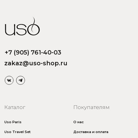
ООО «Парфюм Элит»
Адрес: 109518, Москва, Грайвороновская 23, оф.613
ИНН/КПП: 7730708832/ 772201001
ОГРН: 1147746746531
Политика обработки персональных данных
Договор оферты
Политика безопасности