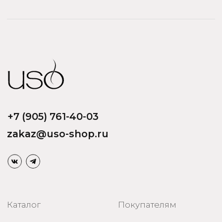
Menyak
Магазин
Для тела
Дополнительно
Для дома
Номерная парфюмерия
Сотрудничество
О бренде USO
По странам
Турция
ООО «Парфюм Элит»
Адрес: 109518, Москва, Грайвороновская 23, оф.613
ИНН/КПП: 7730708832/ 772201001
ОГРН: 1147746746531
Политика обработки персональных данных
Договор оферты
Политика безопасности