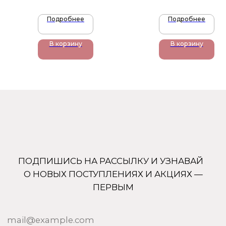
Подробнее
Подробнее
В корзину
В корзину
+7 (905) 761-40-03
zakaz@uso-shop.ru
Каталог
Покупателям
Uso Paris
О нас
Uso Travel Set
Доставка и оплата
Enfes
Гарантия и возврат
Menyak
Магазин
Для тела
Дополнительно
Для дома
Номерная парфюмерия
Сотрудничество
О бренде USO
По странам