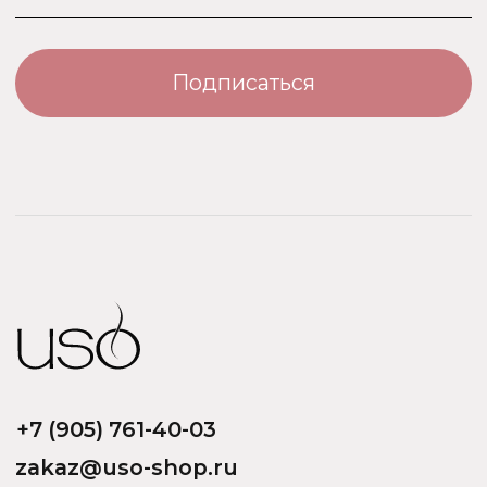
Турция
ООО «Парфюм Элит»
Адрес: 109518, Москва, Грайвороновская 23, оф.613
ИНН/КПП: 7730708832/ 772201001
ОГРН: 1147746746531
Политика обработки персональных данных
Договор оферты
Политика безопасности