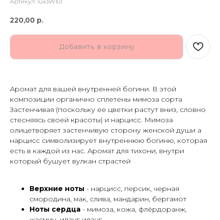
Артикул:
lux3W101
220,00
р.
Добавить в корзину
Аромат для вашей внутренней богини. В этой
композиции органично сплетены мимоза сорта
Застенчивая (поскольку ее цветки растут вниз, словно
стесняясь своей красоты) и нарцисс. Мимоза
олицетворяет застенчивую сторону женской души а
нарцисс символизирует внутреннюю богиню, которая
есть в каждой из нас. Аромат для тихони, внутри
который бушует вулкан страстей
Верхние ноты
- нарцисс, персик, черная
смородина, мак, слива, мандарин, бергамот
Ноты сердца
- мимоза, кожа, флёрдоранж,
жасмин, иланг-иланг