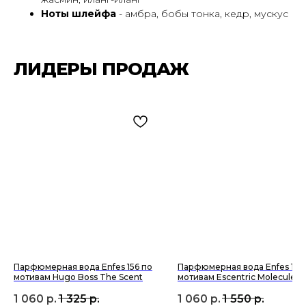
Ноты шлейфа
- амбра, бобы тонка, кедр, мускус
ЛИДЕРЫ ПРОДАЖ
ПОДПИШИСЬ НА РАССЫЛКУ И УЗНАВАЙ
О НОВЫХ ПОСТУПЛЕНИЯХ И АКЦИЯХ —
ПЕРВЫМ
Подписаться
Парфюмерная вода Enfes 156 по
Парфюмерная вода Enfes 14 
мотивам Hugo Boss The Scent
мотивам Escentric Molecules 
Unisex
1 060
р.
1 325
р.
1 060
р.
1 550
р.