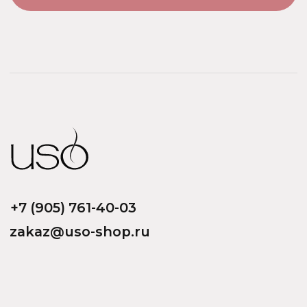
ООО «Парфюм Элит»
Адрес: 109518, Москва, Грайвороновская 23, оф.613
ИНН/КПП: 7730708832/ 772201001
ОГРН: 1147746746531
Политика обработки персональных данных
Договор оферты
Политика безопасности