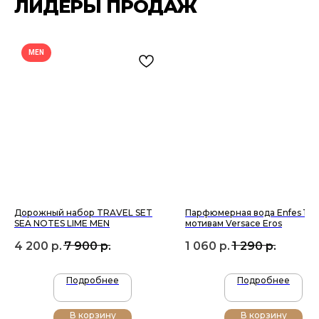
ЛИДЕРЫ ПРОДАЖ
MEN
ПОДПИШИСЬ НА РАССЫЛКУ И УЗНАВАЙ
О НОВЫХ ПОСТУПЛЕНИЯХ И АКЦИЯХ —
ПЕРВЫМ
Подписаться
Дорожный набор TRAVEL SET
Парфюмерная вода Enfes 160
SEA NOTES LIME MEN
мотивам Versace Eros
4 200
р.
7 900
р.
1 060
р.
1 290
р.
Подробнее
Подробнее
В корзину
В корзину