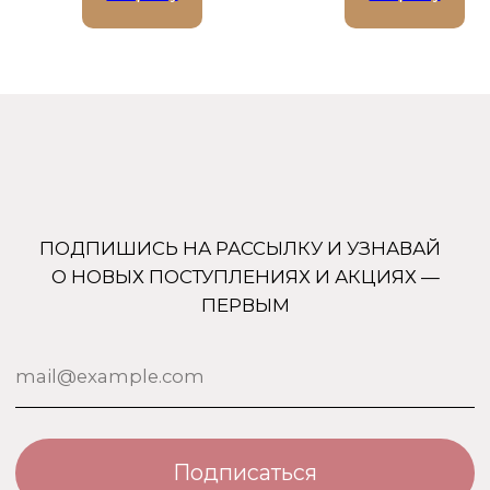
+7 (905) 761-40-03
zakaz@uso-shop.ru
Каталог
Покупателям
Uso Paris
О нас
Uso Travel Set
Доставка и оплата
Enfes
Гарантия и возврат
Menyak
Магазин
Для тела
Дополнительно
Для дома
Номерная парфюмерия
Сотрудничество
О бренде USO
По странам
Турция