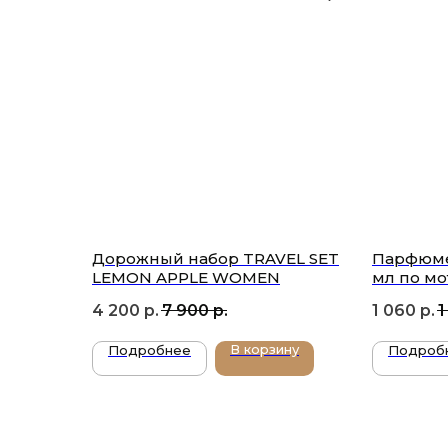
Дорожный набор TRAVEL SET
Парфюмер
LEMON APPLE WOMEN
мл по мо
Armani C
4 200
р.
7 900
р.
1 060
р.
1
В корзину
Подробнее
Подроб
ПОДПИ
П