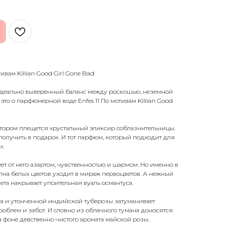
ивам Killian Good Girl Gone Bad
Идеально выверенный баланс между роскошью, неземной
 это о парфюмерной воде Enfes 11 По мотивам Killian Good
отором плещется хрустальный эликсир соблазнительницы.
 получить в подарок. И тот парфюм, который подходит для
и.
еет от него азартом, чувственностью и шармом. Но именно в
лна белых цветов уходит в мираж первоцветов. А нежный
ета накрывает упоительная вуаль османтуса.
а и утонченной индийской туберозы затуманивает
проблем и забот. И словно из облачного тумана доносятся
 фоне девственно чистого аромата майской розы.