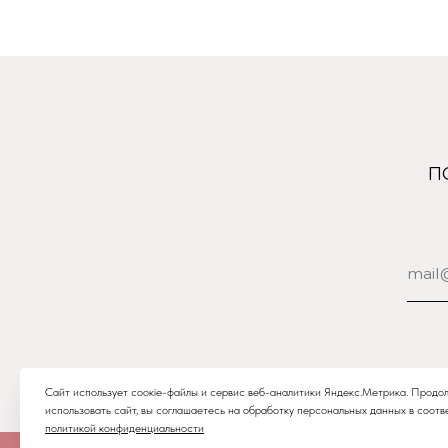
ООО «Парфюм Элит»
Адрес: 109518, Москва,
Грайвороновская 23, оф.613
ИНН/КПП: 7730708832/ 772201001
ОГРН: 1147746746531
Сайт использует соокіе-файлы и сервис веб-аналитики Яндекс.Метрика. Продо
использовать сайт, вы соглашаетесь на обработку персональных данных в соотв
+7 (905) 761-40-03
политикой конфиденциальности