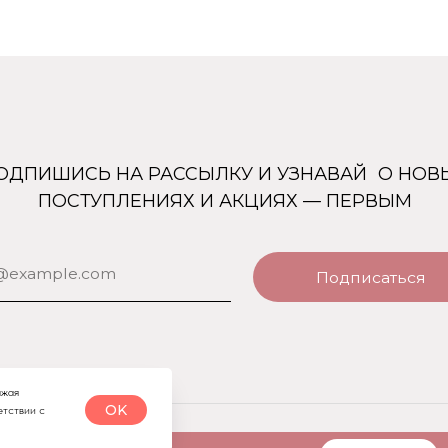
Подписаться
Каталог
Покупателям
Uso Paris
О нас
Uso Travel Set
Доставка и оплата
Enfes
Гарантия и возврат
Menyak
Магазин
лжая
OK
етствии с
Для тела
Для дома