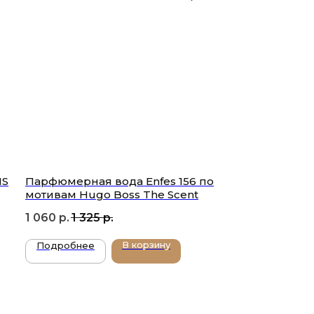
IS
Парфюмерная вода Enfes 156 по
мотивам Hugo Boss The Scent
1 060
р.
1 325
р.
В корзину
Подробнее