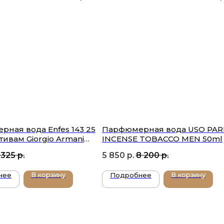
ная вода Enfes 143 25
Парфюмерная вода USO PAR
тивам Giorgio Armani
INCENSE TOBACCO MEN 50ml
ode Sport
 325
р.
5 850
р.
8 200
р.
В корзину
В корзину
нее
Подробнее
ШИСЬ НА РАССЫЛКУ И УЗНАВАЙ О НОВЫХ
ОСТУПЛЕНИЯХ И АКЦИЯХ — ПЕРВЫМ