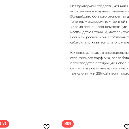
Нет приторной сладости, нет навя
которая тает в мираже сочетания 
Волшебство богатого раскрытия д
то теплым экстазом, то утренней 
Уловив весь аккорд композиции, 
наслаждаться тонким, интеллиге
Богиней, роскошной и соблазните
себе силы отказаться от этого ма
Качество для самых взыскательны
селективного парфюма, разработ
производства продукции использу
сертифицированные ароматическ
технологиям и 25%-ой маслянисто
SIVE
MEN