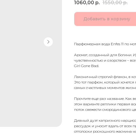
1060,00
р.
1550,00
р.
Добавить в корзину
Парфюмерная вода Enfes 11 по мот
Аромат, созданный для Богини. 
чувственностью и озорством – все
Girl Gone Bad.
Лаконичный строгий флакон, в к
Это тот парфюм, который хочется
самых счастливых моментов жизн
Прочтите еще раз название. Как в
этом варианте реплики первая во
поток свежести смородинового цв
Дивный дуэт капризного нарцисс
рассудок и уносит вдаль от всех 
отголоски роскошного жасмина на