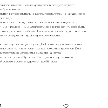
зчивой тяжести. Есть искрящаяся в воздухе радость,
амбры и кедра.
лится непозволительно долго, проявляясь на каждой коже
прохладой.
можно долго вслушиваться в отголоски его звучания,
нтным и изысканным шлейфом. Можно позволить себе быть
льной, как сама Любовь. Невозможно только одно – найти в
ленького шедевра парфюмерного искусства.
х – так характеризуют бренд Enfes на современном рынке
анного по мотивам популярных люксовых ароматов. Для
ется только материалы высшего качества и
ие эссенции из Франции. Благодаря современным
й основе, ароматы держатся до 48 часов