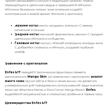
Ђромат раскрываетсЯ сочным и бодрЯщим началом, плавно
переходЯщим в цветочное сердце и завершаетсЯ мЯгкими,
тЮплыми базовыми нотами. ’акое сочетание создаЮт
многогранный и живой аромат, близкий к оригиналу.
‚ерхние ноты:
манго, мандарин, апельсин С свежие,
солнечные и сочные.
‘редние ноты:
магнолиЯ, франжипани, жасмин С придают
цветочную лЮгкость и изЯщество.
Ѓазовые ноты:
мускус, чЮрнаЯ смородина, аккорды вина
С добавлЯют стойкость и мЯгкость, создаваЯ глубокий
шлейф.
ПОДПИШИСЬ НА РАССЫЛКУ И УЗНАВАЙ
‘равнение с оригиналом
О НОВЫХ ПОСТУПЛЕНИЯХ И АКЦИЯХ —
ПЕРВЫМ
Enfes Ь17
передаЮт тропическую фруктовую свежесть
оригинального
Mango Skin
. Џо сравнению с оригиналом,
аналог
манго скин
звучит мЯгче в базе и менее винно, что делает его
универсальным длЯ повседневного использованиЯ. ‘реди аналогов,
таких как Alhambra Manso и Paris Corner Mango Bloom,
Enfes
выделЯетсЯ натуральностью и стойкостью, особенно в первые часы.
Подписаться
Џреимущества Enfes Ь17