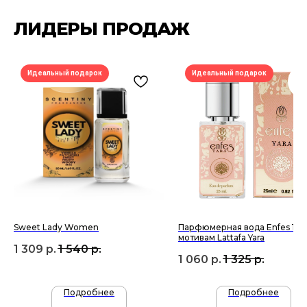
Дополнительно
Для дома
Номерная парфюмерия
ЛИДЕРЫ ПРОДАЖ
Сотрудничество
О бренде USO
По странам
Идеальный подарок
Идеальный подарок
Турция
ООО «Парфюм Элит»
Адрес: 109518, Москва, Грайвороновская 23, оф.613
ИНН/КПП: 7730708832/ 772201001
ОГРН: 1147746746531
Политика обработки персональных данных
Договор оферты
Политика безопасности
Sweet Lady Women
Парфюмерная вода Enfes 125
мотивам Lattafa Yara
1 309
р.
1 540
р.
1 060
р.
1 325
р.
Подробнее
Подробнее