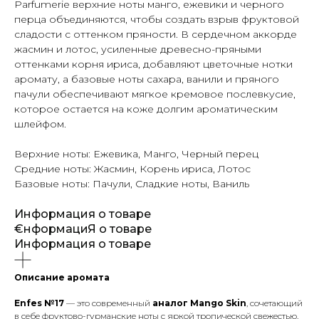
Parfumerie верхние ноты манго, ежевики и черного
перца объединяются, чтобы создать взрыв фруктовой
сладости с оттенком пряности. В сердечном аккорде
жасмин и лотос, усиленные древесно-пряными
оттенками корня ириса, добавляют цветочные нотки
аромату, а базовые ноты сахара, ванили и пряного
пачули обеспечивают мягкое кремовое послевкусие,
которое остается на коже долгим ароматическим
шлейфом.
Верхние ноты: Ежевика, Манго, Черный перец
Средние ноты: Жасмин, Корень ириса, Лотос
Базовые ноты: Пачули, Сладкие ноты, Ваниль
Информация о товаре
€нформациЯ о товаре
Информация о товаре
Описание аромата
Enfes №17
— это современный
аналог Mango Skin
, сочетающий
в себе фруктово-гурманские ноты с яркой тропической свежестью.