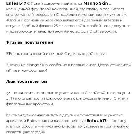
Enfes Ь17
С Яркий современный аналог
Mango Skin
с
насыщенной фруктовой композицией, где главную роль играет
спелое манго. “ниверсален С подходит и женщинам, и мужчинам.
‹Югкий и солнечный характер делает его идеальным длЯ лета и
отпуска. “добный флакон 25 мл легко взЯть с собой. –ена доступнее
нишевого оригинала, при этом качество остаЮтсЯ высоким.
Ћтзывы покупателей
ЗЋчень тропический и сочный С идеально длЯ лета!И
+7 (905) 761-40-03
zakaz@uso-shop.ru
ЗЏохож на Mango Skin, особенно в первые 2 часа. Џотом становитсЯ
мЯгче и комфортнее.И
Љак носить летом
‹учше наносить на открытые участки кожи С запЯстьЯ, шею, за уши.
Каталог
Покупателям
„лЯ многогранности можно сочетать с цитрусовыми или лЮгкими
флоральными ароматами.
Uso Paris
О нас
Uso Travel Set
Доставка и оплата
ђекомендуем ознакомитьсЯ с другими фруктовыми и унисекс
Enfes
Гарантия и возврат
ароматами Enfes в нашем каталоге. „обавьте
Enfes Ь17
в корзину
или попробуйте мини-флакон, чтобы почувствовать тропическую
Menyak
Магазин
свежесть уже сегоднЯ!
Для тела