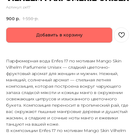
Артикул:
pe17
900
р.
1 550
р.
Добавить в корзину
Парфюмерная вода Enfes 17 по мотивам Mango Skin
Vilhelm Parfumerie Unisex — сладкий цветочно-
фруктовый аромат для женщин и мужчин. Нежный,
манящий, солнечный аромат — стильная летняя
композиция, которая построена вокруг чарующего
запаха сладкой мякоти и кожицы манго в окружении
освежающих цитрусов и изысканного цветочного
букета. Композиция переносит в тропический рай, где
вас окружают пышные мангровые деревья и душистый
жасмин, а сладкие и сочные ноты манго и ежевики
танцуют на вашей коже.
В композиции Enfes 17 по мотивам Mango Skin Vilhelm