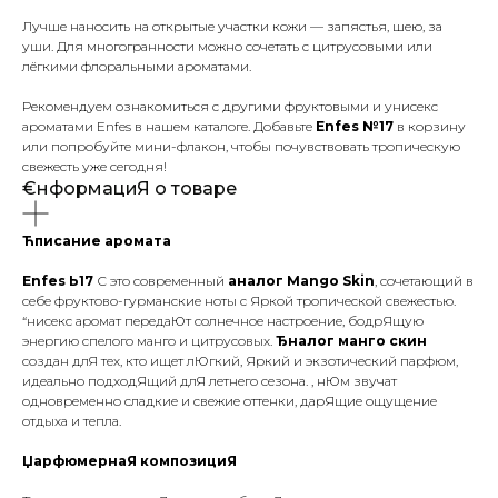
Лучше наносить на открытые участки кожи — запястья, шею, за
уши. Для многогранности можно сочетать с цитрусовыми или
лёгкими флоральными ароматами.
Рекомендуем ознакомиться с другими фруктовыми и унисекс
ароматами Enfes в нашем каталоге. Добавьте
Enfes №17
в корзину
или попробуйте мини-флакон, чтобы почувствовать тропическую
свежесть уже сегодня!
€нформациЯ о товаре
Ћписание аромата
Enfes Ь17
С это современный
аналог Mango Skin
, сочетающий в
себе фруктово-гурманские ноты с Яркой тропической свежестью.
“нисекс аромат передаЮт солнечное настроение, бодрЯщую
энергию спелого манго и цитрусовых.
Ђналог манго скин
создан длЯ тех, кто ищет лЮгкий, Яркий и экзотический парфюм,
идеально подходЯщий длЯ летнего сезона. ‚ нЮм звучат
одновременно сладкие и свежие оттенки, дарЯщие ощущение
отдыха и тепла.
ЏарфюмернаЯ композициЯ