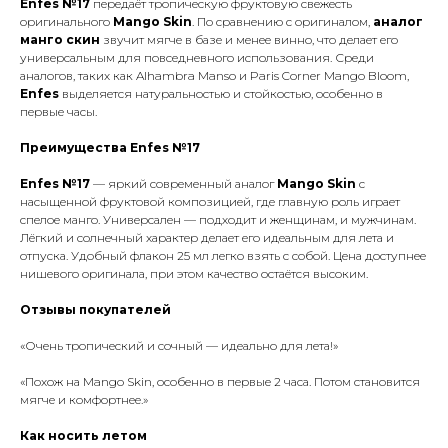
Enfes №17
передаёт тропическую фруктовую свежесть
оригинального
Mango Skin
. По сравнению с оригиналом,
аналог
манго скин
звучит мягче в базе и менее винно, что делает его
универсальным для повседневного использования. Среди
аналогов, таких как Alhambra Manso и Paris Corner Mango Bloom,
Enfes
выделяется натуральностью и стойкостью, особенно в
первые часы.
Преимущества Enfes №17
Enfes №17
— яркий современный аналог
Mango Skin
с
насыщенной фруктовой композицией, где главную роль играет
спелое манго. Универсален — подходит и женщинам, и мужчинам.
Лёгкий и солнечный характер делает его идеальным для лета и
отпуска. Удобный флакон 25 мл легко взять с собой. Цена доступнее
нишевого оригинала, при этом качество остаётся высоким.
Отзывы покупателей
«Очень тропический и сочный — идеально для лета!»
«Похож на Mango Skin, особенно в первые 2 часа. Потом становится
мягче и комфортнее.»
Как носить летом