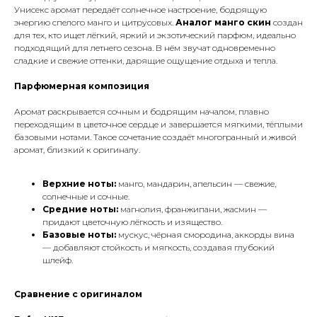
Унисекс аромат передаёт солнечное настроение, бодрящую
энергию спелого манго и цитрусовых.
Аналог манго скин
создан
для тех, кто ищет лёгкий, яркий и экзотический парфюм, идеально
подходящий для летнего сезона. В нём звучат одновременно
сладкие и свежие оттенки, дарящие ощущение отдыха и тепла.
Парфюмерная композиция
Аромат раскрывается сочным и бодрящим началом, плавно
переходящим в цветочное сердце и завершается мягкими, тёплыми
базовыми нотами. Такое сочетание создаёт многогранный и живой
аромат, близкий к оригиналу.
Верхние ноты:
манго, мандарин, апельсин — свежие,
солнечные и сочные.
Средние ноты:
магнолия, франжипани, жасмин —
придают цветочную лёгкость и изящество.
Базовые ноты:
мускус, чёрная смородина, аккорды вина
— добавляют стойкость и мягкость, создавая глубокий
шлейф.
Сравнение с оригиналом