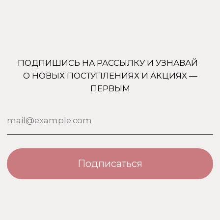
Uso Travel Set
Доставка и оплата
Enfes
Гарантия и возврат
Menyak
Магазин
Для тела
Дополнительно
Для дома
Номерная парфюмерия
Сотрудничество
О бренде USO
По странам
Турция
ООО «Парфюм Элит»
Адрес: 109518, Москва, Грайвороновская 23, оф.613
ИНН/КПП: 7730708832/ 772201001
ОГРН: 1147746746531
Политика обработки персональных данных
Договор оферты
Политика безопасности