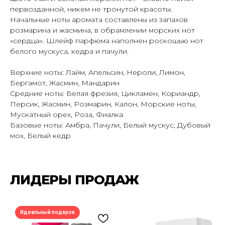
первозданной, никем не тронутой красоты.
Начальные ноты аромата составлены из запахов
розмарина и жасмина, в обрамлении морских нот
«сердца». Шлейф парфюма наполнен роскошью нот
белого мускуса, кедра и пачули.
Верхние ноты: Лайм, Апельсин, Нероли, Лимон,
Бергамот, Жасмин, Мандарин
Средние ноты: Белая фрезия, Цикламен, Кориандр,
Персик, Жасмин, Розмарин, Калон, Морские ноты,
Мускатный орех, Роза, Фиалка
Базовые ноты: Амбра, Пачули, Белый мускус, Дубовый
мох, Белый кедр
ПОДПИШИСЬ НА РАССЫЛКУ И УЗНАВАЙ
ЛИДЕРЫ ПРОДАЖ
О НОВЫХ ПОСТУПЛЕНИЯХ И АКЦИЯХ —
ПЕРВЫМ
Идеальный подарок