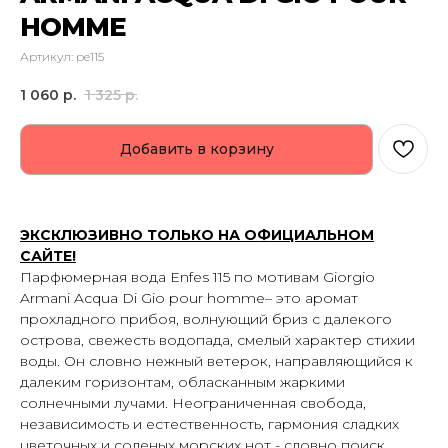
HOMME
Артикул:
pe115
1 060
р.
1 325
р.
Добавить в корзину
ЭКСКЛЮЗИВНО ТОЛЬКО НА ОФИЦИАЛЬНОМ
САЙТЕ!
Парфюмерная вода Enfes 115 по мотивам Giorgio
Armani Acqua Di Gio pour homme– это аромат
прохладного прибоя, волнующий бриз с далекого
острова, свежесть водопада, смелый характер стихии
воды. Он словно нежный ветерок, направляющийся к
далеким горизонтам, обласканным жаркими
солнечными лучами. Неограниченная свобода,
независимость и естественность, гармония сладких
цветочных и соленых морских нот - словно поиск