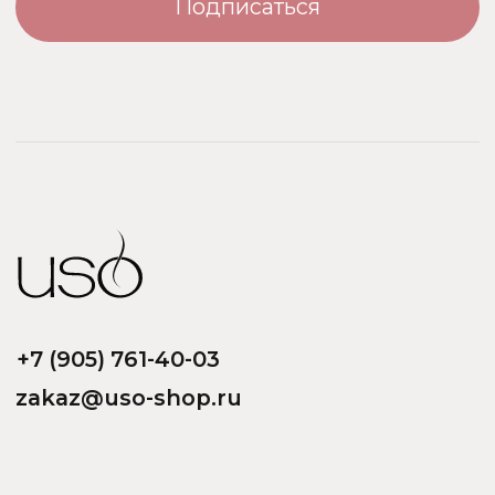
ООО «Парфюм Элит»
Адрес: 109518, Москва, Грайвороновская 23, оф.613
ИНН/КПП: 7730708832/ 772201001
ОГРН: 1147746746531
Политика обработки персональных данных
Договор оферты
Политика безопасности