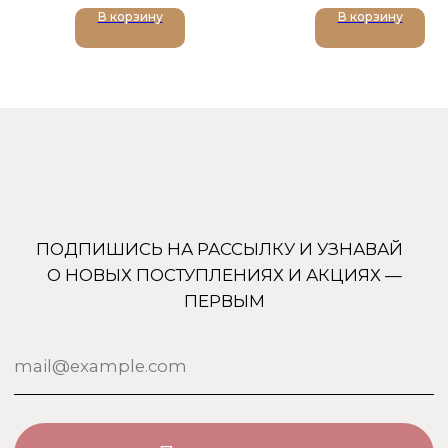
В корзину
В корзину
+7 (905) 761-40-03
zakaz@uso-shop.ru
Каталог
Покупателям
Uso Paris
О нас
Uso Travel Set
Доставка и оплата
Enfes
Гарантия и возврат
Menyak
Магазин
Для тела
Дополнительно
Для дома
Номерная парфюмерия
Сотрудничество
О бренде USO
По странам
Турция