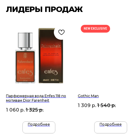
ЛИДЕРЫ ПРОДАЖ
NEW EXCLUSIVE
ПОДПИШИСЬ НА РАССЫЛКУ И УЗНАВАЙ
О НОВЫХ ПОСТУПЛЕНИЯХ И АКЦИЯХ —
ПЕРВЫМ
Подписаться
Парфюмерная вода Enfes 118 по
Gothic Man
мотивам Dior Farenheit
1 309
р.
1 540
р.
1 060
р.
1 325
р.
Подробнее
Подробнее