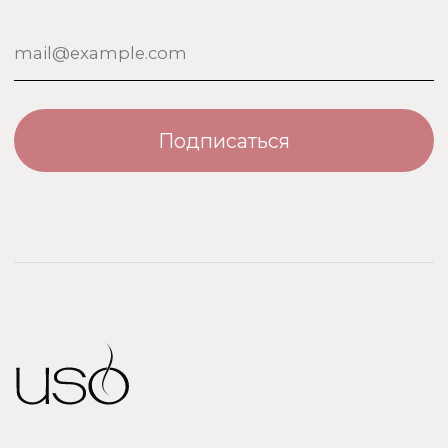
Uso Travel Set
Доставка и оплата
Enfes
Гарантия и возврат
Menyak
Магазин
Для тела
Дополнительно
Для дома
Номерная парфюмерия
Сотрудничество
О бренде USO
По странам
Турция
ООО «Парфюм Элит»
Адрес: 109518, Москва, Грайвороновская 23, оф.613
ИНН/КПП: 7730708832/ 772201001
ОГРН: 1147746746531
Политика обработки персональных данных
Договор оферты
Политика безопасности