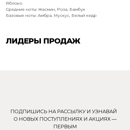
Яблоко
Средние ноты: Жасмин, Роза, Бамбук
Подписаться
Базовые ноты: Амбра, Мускус, Белый кедр
ЛИДЕРЫ ПРОДАЖ
+7 (905) 761-40-03
zakaz@uso-shop.ru
Каталог
Покупателям
Uso Paris
О нас