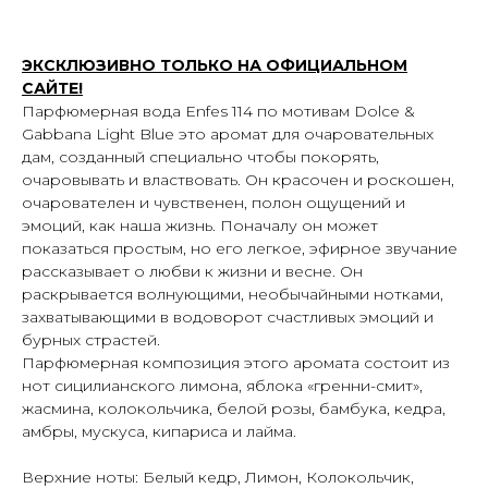
ЭКСКЛЮЗИВНО ТОЛЬКО НА ОФИЦИАЛЬНОМ
САЙТЕ!
Парфюмерная вода Enfes 114 по мотивам Dolce &
Gabbana Light Blue это аромат для очаровательных
дам, созданный специально чтобы покорять,
очаровывать и властвовать. Он красочен и роскошен,
очарователен и чувственен, полон ощущений и
эмоций, как наша жизнь. Поначалу он может
показаться простым, но его легкое, эфирное звучание
рассказывает о любви к жизни и весне. Он
раскрывается волнующими, необычайными нотками,
захватывающими в водоворот счастливых эмоций и
бурных страстей.
Парфюмерная композиция этого аромата состоит из
ПОДПИШИСЬ НА РАССЫЛКУ И УЗНАВАЙ
нот сицилианского лимона, яблока «гренни-смит»,
О НОВЫХ ПОСТУПЛЕНИЯХ И АКЦИЯХ —
жасмина, колокольчика, белой розы, бамбука, кедра,
ПЕРВЫМ
амбры, мускуса, кипариса и лайма.
Верхние ноты: Белый кедр, Лимон, Колокольчик,