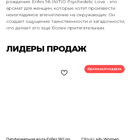
рождения. Enfes 96 INITIO Psychedelic Love - это
аромат для женщин, которые хотят произвести
неизгладимое впечатление на окружающих. Он
создает ощущение таинственности и загадочности,
что делает его еще более притягательным.
ЛИДЕРЫ ПРОДАЖ
ПОДПИШИСЬ НА РАССЫЛКУ И УЗНАВАЙ
О НОВЫХ ПОСТУПЛЕНИЯХ И АКЦИЯХ —
Идеальный подарок
ПЕРВЫМ
Подписаться
Парфюмерная вода Enfes 160 по
Citrus Lady Women