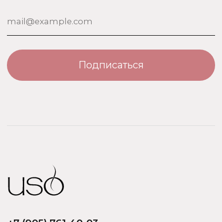
О бренде USO
По странам
Турция
ООО «Парфюм Элит»
Адрес: 109518, Москва, Грайвороновская 23, оф.613
ИНН/КПП: 7730708832/ 772201001
ОГРН: 1147746746531
Политика обработки персональных данных
Договор оферты
Политика безопасности