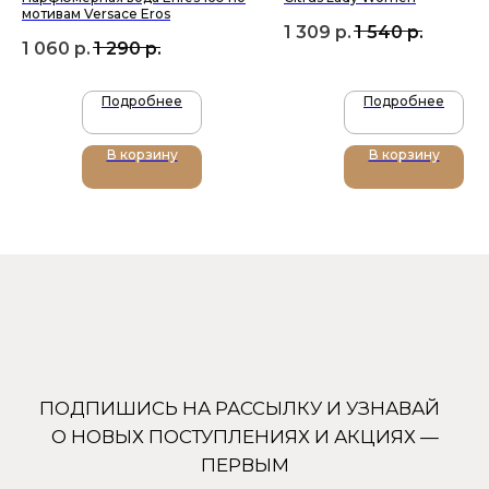
мотивам Versace Eros
1 309
р.
1 540
р.
1 060
р.
1 290
р.
Подробнее
Подробнее
+7 (905) 761-40-03
В корзину
В корзину
zakaz@uso-shop.ru
Каталог
Покупателям
Uso Paris
О нас
Uso Travel Set
Доставка и оплата
Enfes
Гарантия и возврат
Menyak
Магазин
Для тела
Дополнительно
Для дома
Номерная парфюмерия
Сотрудничество