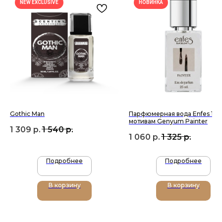
NEW EXCLUSIVE
НОВИНКА
Подписаться
Gothic Man
Парфюмерная вода Enfes 150
мотивам Genyum Painter
1 309
р.
1 540
р.
1 060
р.
1 325
р.
+7 (905) 761-40-03
zakaz@uso-shop.ru
Подробнее
Подробнее
В корзину
В корзину
Каталог
Покупателям