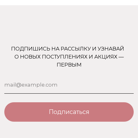
Uso Paris
О нас
Uso Travel Set
Доставка и оплата
Enfes
Гарантия и возврат
Menyak
Магазин
Для тела
Дополнительно
Для дома
Номерная парфюмерия
Сотрудничество
О бренде USO
По странам
Турция
ООО «Парфюм Элит»
Адрес: 109518, Москва, Грайвороновская 23, оф.613
ИНН/КПП: 7730708832/ 772201001
ОГРН: 1147746746531
Политика обработки персональных данных
Договор оферты
Политика безопасности