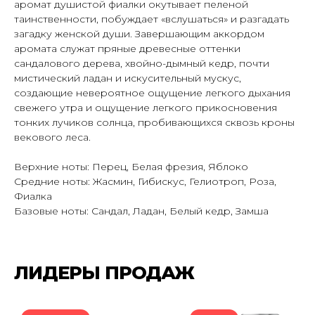
аромат душистой фиалки окутывает пеленой
таинственности, побуждает «вслушаться» и разгадать
загадку женской души. Завершающим аккордом
аромата служат пряные древесные оттенки
сандалового дерева, хвойно-дымный кедр, почти
мистический ладан и искусительный мускус,
создающие невероятное ощущение легкого дыхания
свежего утра и ощущение легкого прикосновения
тонких лучиков солнца, пробивающихся сквозь кроны
векового леса.
Верхние ноты: Перец, Белая фрезия, Яблоко
Средние ноты: Жасмин, Гибискус, Гелиотроп, Роза,
Фиалка
Базовые ноты: Сандал, Ладан, Белый кедр, Замша
ПОДПИШИСЬ НА РАССЫЛКУ И УЗНАВАЙ
ЛИДЕРЫ ПРОДАЖ
О НОВЫХ ПОСТУПЛЕНИЯХ И АКЦИЯХ —
ПЕРВЫМ