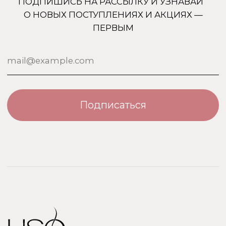
ООО «Парфюм Элит»
Адрес: 109518, Москва, Грайвороновская 23, оф.613
ИНН/КПП: 7730708832/ 772201001
ОГРН: 1147746746531
Политика обработки персональных данных
Договор оферты
Политика безопасности