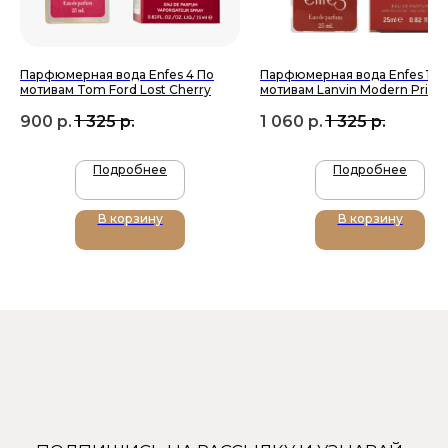
+7 (905) 761-40-03
Парфюмерная вода Enfes 4 По
Парфюмерная вода Enfes 158
zakaz@uso-shop.ru
мотивам Tom Ford Lost Cherry
мотивам Lanvin Modern Princ
900
р.
1 325
р.
1 060
р.
1 325
р.
Подробнее
Подробнее
Каталог
Покупателям
В корзину
В корзину
Uso Paris
О нас
Uso Travel Set
Доставка и оплата
Enfes
Гарантия и возврат
Menyak
Магазин
Для тела
Дополнительно
Для дома
Номерная парфюмерия
Сотрудничество
О бренде USO
По странам
Турция