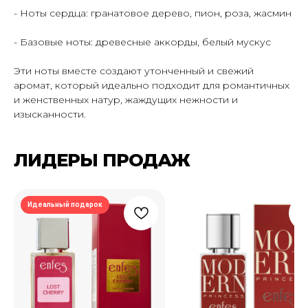
- Ноты сердца: гранатовое дерево, пион, роза, жасмин
- Базовые ноты: древесные аккорды, белый мускус
Эти ноты вместе создают утонченный и свежий
аромат, который идеально подходит для романтичных
ПОДПИШИСЬ НА РАССЫЛКУ И УЗНАВАЙ
и женственных натур, жаждущих нежности и
О НОВЫХ ПОСТУПЛЕНИЯХ И АКЦИЯХ —
изысканности.
ПЕРВЫМ
ЛИДЕРЫ ПРОДАЖ
Подписаться
Идеальный подарок