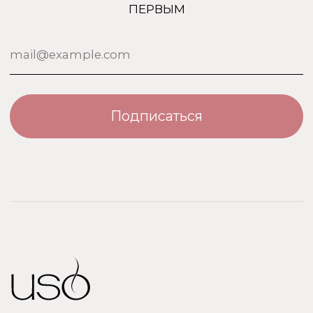
ООО «Парфюм Элит»
Адрес: 109518, Москва, Грайвороновская 23, оф.613
ИНН/КПП: 7730708832/ 772201001
ОГРН: 1147746746531
Политика обработки персональных данных
Договор оферты
Политика безопасности