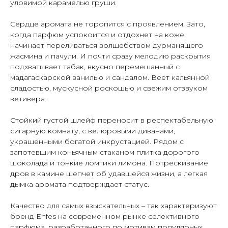
уловимой карамелью груши.
Сердце аромата не торопится с проявлением. Зато,
когда парфюм успокоится и отдохнет на коже,
начинает переливаться волшебством дурманящего
жасмина и пачули. И почти сразу мелодию раскрытия
подхватывает табак, вкусно перемешанный с
мадагаскарской ванилью и сандалом. Веет кальянной
сладостью, мускусной роскошью и свежим отзвуком
ветивера.
Стойкий густой шлейф переносит в респектабельную
сигарную комнату, с велюровыми диванами,
украшенными богатой инкрустацией. Рядом с
запотевшим коньячным стаканом плитка дорогого
шоколада и тонкие ломтики лимона. Потрескивание
дров в камине шепчет об удавшейся жизни, а легкая
дымка аромата подтверждает статус.
Качество для самых взыскательных – так характеризуют
бренд Enfes на современном рынке селективного
парфюма, разработанного по мотивам популярных