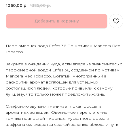
1060,00
р.
1325,00
р.
Добавить в корзину
Парфюмерная вода Enfes 36 По мотивам Mancera Red
Tobacco
Замрите в ожидании чуда, если впервые знакомитесь с
парфюмерной водой Enfes 36, созданной по мотивам
Mancera Red Tobacco. Богатый, многогранный в
раскрытии аромат воплощен для успешных
состоявшихся людей, которые привыкли к самому
лучшему, что только может предложить жизнь.
Симфонию звучания начинает яркая россыпь
ароматных вспышек. Ювелирное переплетение
томных пряностей – корицы, мускатного ореха и
шафрана охлаждается свежей зеленью яблока и чуть