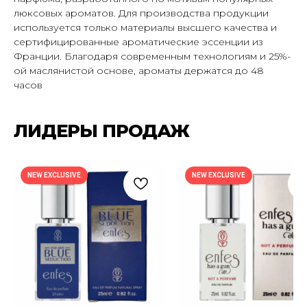
люксовых ароматов. Для производства продукции
используется только материалы высшего качества и
сертифицированные ароматические эссенции из
Франции. Благодаря современным технологиям и 25%-
ПОДПИШИСЬ НА РАССЫЛКУ И УЗНАВАЙ
ой маслянистой основе, ароматы держатся до 48
О НОВЫХ ПОСТУПЛЕНИЯХ И АКЦИЯХ —
часов
ПЕРВЫМ
ЛИДЕРЫ ПРОДАЖ
Подписаться
NEW EXCLUSIVE
NEW EXCLUSIVE