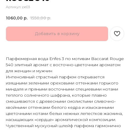
Артикул:
pe03
1060,00
р.
1550,00
р.
Добавить в корзину
Парфюмерная вода Enfes 3 по мотивам Baccarat Rouge
540 элитный аромат с восточно-цветочным ароматом
для женщин и мужчин
Интенсивный страстный парфюм открывается
изящными зелеными ореховыми оттенками горького
миндаля и пряными восточными специевыми нотами
теплого солнечного шафрана, которые плавно
смешиваются с древесными смолистыми сливочно-
хвойными оттенками белого кедра и изысканными
цветочными нотами белых нежных лепестков жасмина,
насыщающих «сердце» ароматической композиции.
Чувственный мускусный шлейф парфюма гармонично