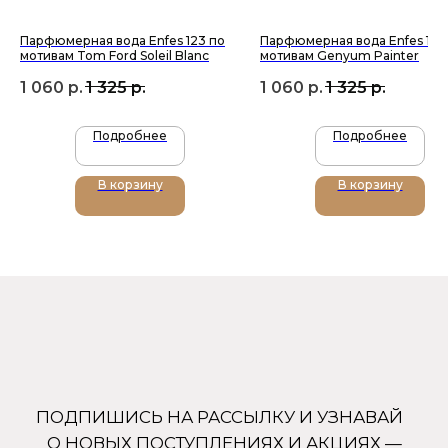
Парфюмерная вода Enfes 123 по
Парфюмерная вода Enfes 150
мотивам Tom Ford Soleil Blanc
мотивам Genyum Painter
1 060
р.
1 325
р.
1 060
р.
1 325
р.
Подробнее
Подробнее
+7 (905) 761-40-03
zakaz@uso-shop.ru
В корзину
В корзину
Каталог
Покупателям
Uso Paris
О нас
Uso Travel Set
Доставка и оплата
Enfes
Гарантия и возврат
Menyak
Магазин
Для тела
Дополнительно
Для дома