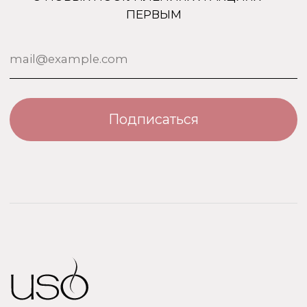
Номерная парфюмерия
Сотрудничество
О бренде USO
По странам
Турция
ООО «Парфюм Элит»
Адрес: 109518, Москва, Грайвороновская 23, оф.613
ИНН/КПП: 7730708832/ 772201001
ОГРН: 1147746746531
Политика обработки персональных данных
Договор оферты
Политика безопасности