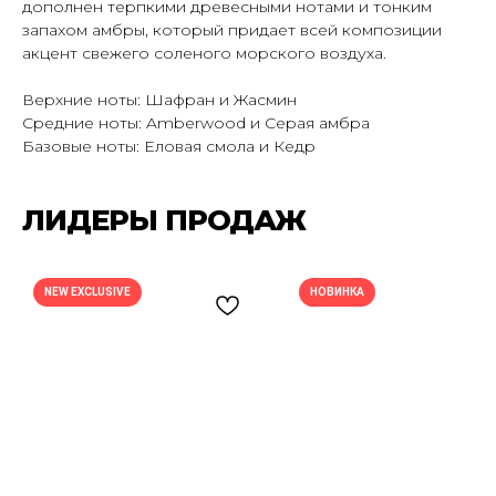
дополнен терпкими древесными нотами и тонким
запахом амбры, который придает всей композиции
акцент свежего соленого морского воздуха.
Верхние ноты: Шафран и Жасмин
Средние ноты: Amberwood и Серая амбра
Базовые ноты: Еловая смола и Кедр
ЛИДЕРЫ ПРОДАЖ
ПОДПИШИСЬ НА РАССЫЛКУ И УЗНАВАЙ
О НОВЫХ ПОСТУПЛЕНИЯХ И АКЦИЯХ —
NEW EXCLUSIVE
НОВИНКА
ПЕРВЫМ
Подписаться