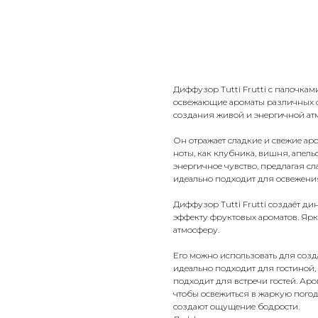
Добавить в корзину
Диффузор Tutti Frutti с палочкам
освежающие ароматы различных фр
создания живой и энергичной ат
Он отражает сладкие и свежие ар
ноты, как клубника, вишня, апель
энергичное чувство, предлагая сл
идеально подходит для освежения
Диффузор Tutti Frutti создаёт 
эффекту фруктовых ароматов. Яр
атмосферу.
Его можно использовать для соз
идеально подходит для гостиной, 
подходит для встречи гостей. Аро
чтобы освежиться в жаркую погод
создают ощущение бодрости.