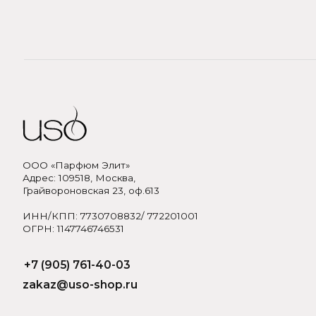
ООО «Парфюм Элит»
Адрес: 109518, Москва,
Грайвороновская 23, оф.613
ИНН/КПП: 7730708832/ 772201001
ОГРН: 1147746746531
+7 (905) 761-40-03
zakaz@uso-shop.ru
Политика обработки персональных данных
Договор оферты
Пол