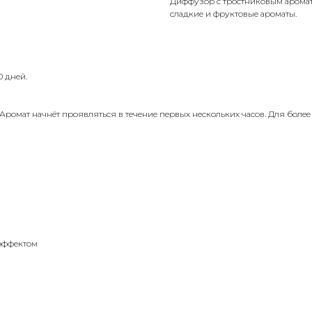
Диффузор с тростниковым аромато
сладкие и фруктовые ароматы.
0 дней.
Аромат начнёт проявляться в течение первых нескольких часов. Для более
 эффектом