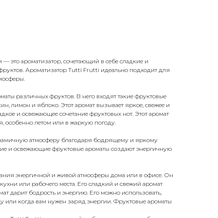
и — это ароматизатор, сочетающий в себе сладкие и
уктов. Ароматизатор Tutti Frutti идеально подходит для
мосферы.
оматы различных фруктов. В него входят такие фруктовые
син, лимон и яблоко. Этот аромат вызывает яркое, свежее и
адкое и освежающее сочетание фруктовых нот. Этот аромат
, особенно летом или в жаркую погоду.
динамичную атмосферу благодаря бодрящему и яркому
кие и освежающие фруктовые ароматы создают энергичную
дания энергичной и живой атмосферы дома или в офисе. Он
кухни или рабочего места. Его сладкий и свежий аромат
мат дарит бодрость и энергию. Его можно использовать,
у или когда вам нужен заряд энергии. Фруктовые ароматы