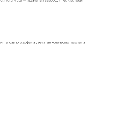
м Tutti Frutti — идеальный выбор для тех, кто любит
 интенсивного эффекта увеличьте количество палочек и