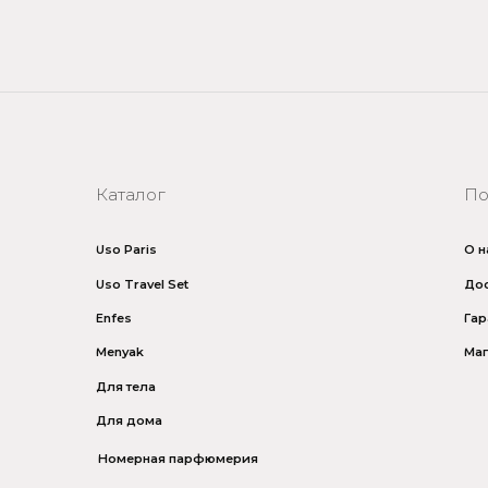
Uso Paris
О нас
Uso Travel Set
Доставка и оплата
Enfes
Гарантия и возврат
Menyak
Магазин
Для тела
Для дома
Номерная парфюмерия
итика безопасности