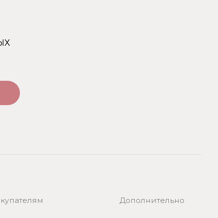
Дополнительно
Сотрудничество
О бренде USO
По странам