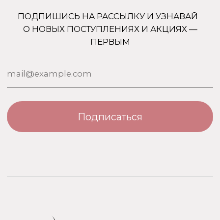
+7 (905) 761-40-03
zakaz@uso-shop.ru
Каталог
Покупателям
Uso Paris
О нас
Uso Travel Set
Доставка и оплата
Enfes
Гарантия и возврат
Menyak
Магазин
Для тела
Дополнительно
Для дома
Номерная парфюмерия
Сотрудничество
О бренде USO
По странам
Турция
ООО «Парфюм Элит»