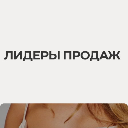
и любовь к нашим
покупателям }
USO использует только высококачественные
компоненты, которые мы закупаем во
Франции. Наши ароматы состоят на 20–25%
из натуральных масел, что придает им
особую глубину и насыщенность
О нас
ИНФОРМАЦИЯ