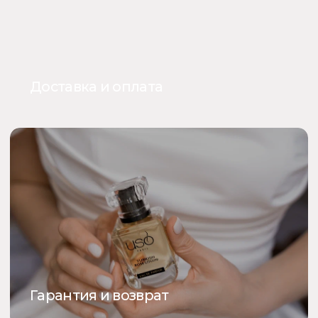
Каталог
Покупателям
Uso Paris
О нас
Uso Travel Set
Доставка и оплата
Enfes
Гарантия и возврат
Menyak
Магазин
Для тела
Дополнительно
Для дома
Номерная парфюмерия
Сотрудничество
О бренде USO
По странам
Турция
ООО «Парфюм Элит»
Адрес: 109518, Москва, Грайвороновская 23, оф.613
ИНН/КПП: 7730708832/ 772201001
ОГРН: 1147746746531
Политика обработки персональных данных