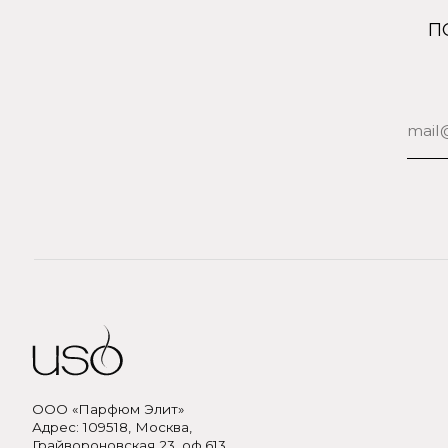
ООО «Парфюм Элит»
Адрес: 109518, Москва,
Грайвороновская 23, оф.613
ИНН/КПП: 7730708832/ 772201001
ОГРН: 1147746746531
+7 (905) 761-40-03
zakaz@uso-shop.ru