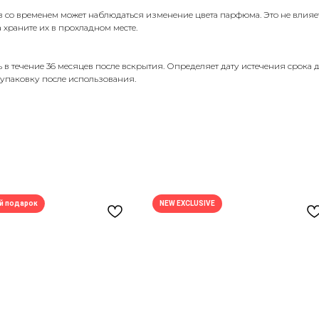
о временем может наблюдаться изменение цвета парфюма. Это не влияет 
 храните их в прохладном месте.
ть в течение 36 месяцев после вскрытия. Определяет дату истечения срока 
 упаковку после использования.
й подарок
NEW EXCLUSIVE