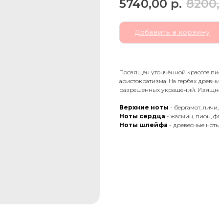
5740,00
р.
8200
Добавить в корзину
Посвящён утончённой красоте пио
аристократизма. На гербах древ
разрешённых украшений. Изящная
Верхние ноты
- бергамот, личи
Ноты сердца
- жасмин, пион, 
Ноты шлейфа
- древесные ноты