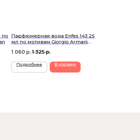
 по
Парфюмерная вода Enfes 143 25
an
мл по мотивам Giorgio Armani
Armani Code Sport
1 060
р.
1 325
р.
В корзину
Подробнее