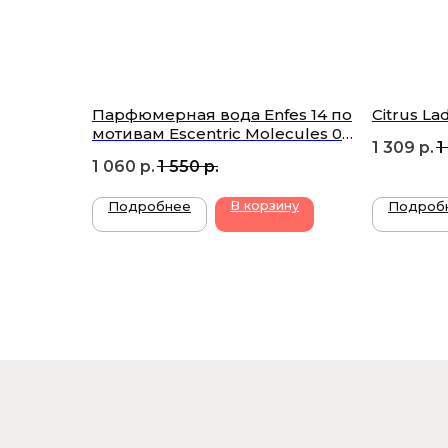
Парфюмерная вода Enfes 14 по
Citrus L
мотивам Escentric Molecules 02
1 309
р.
1
Unisex
1 060
р.
1 550
р.
В корзину
Подробнее
Подроб
ПОДПИ
П