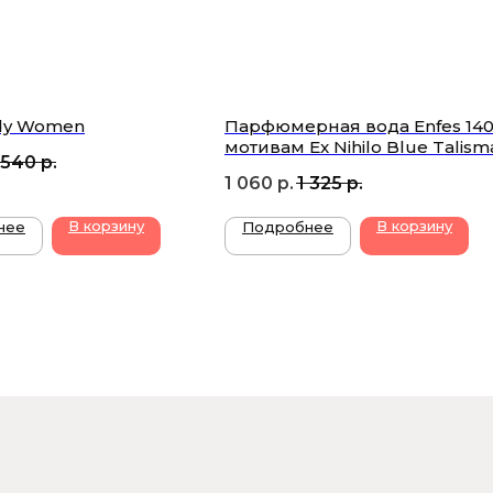
ady Women
Парфюмерная вода Enfes 140
мотивам Ex Nihilo Blue Talism
 540
р.
1 060
р.
1 325
р.
В корзину
В корзину
нее
Подробнее
ШИСЬ НА РАССЫЛКУ И УЗНАВАЙ О НОВЫХ
ОСТУПЛЕНИЯХ И АКЦИЯХ — ПЕРВЫМ
Подписаться