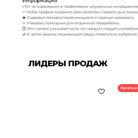
Информация
✅Из-за содержания в парфюмерии натуральных ингредиентов с
✅ Чтобы парфюм сохранял свои свойства с первого дня, всегда
🔥 Содержит легковоспламеняющиеся и горючие материалы.
♲ Упаковка, пригодная для вторичной переработки.
🕑 Этот символ указывает на то, что продукт следует употреби
🚮 В целях защиты окружающей среды, пожалуйста, выбросьте
ЛИДЕРЫ ПРОДАЖ
Идеальны