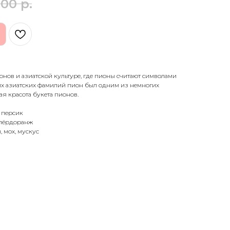
,00
р.
нов и азиатской культуре, где пионы считают символами
них азиатских фамилий пион был одним из немногих
 красота букета пионов.
, персик
флёрдоранж
, мох, мускус