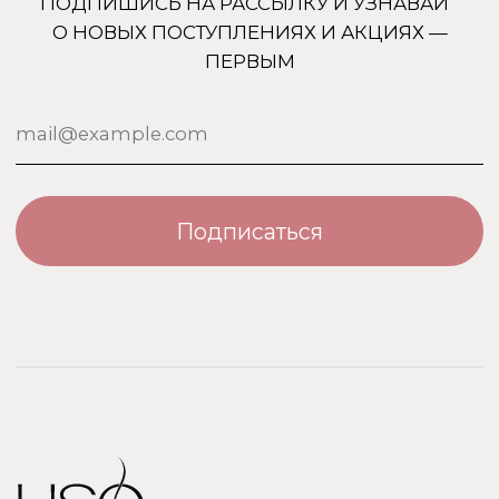
Дополнительно
Для дома
Номерная парфюмерия
Сотрудничество
О бренде USO
По странам
Турция
ООО «Парфюм Элит»
Адрес: 109518, Москва, Грайвороновская 23, оф.613
ИНН/КПП: 7730708832/ 772201001
ОГРН: 1147746746531
Политика обработки персональных данных
Договор оферты
Политика безопасности