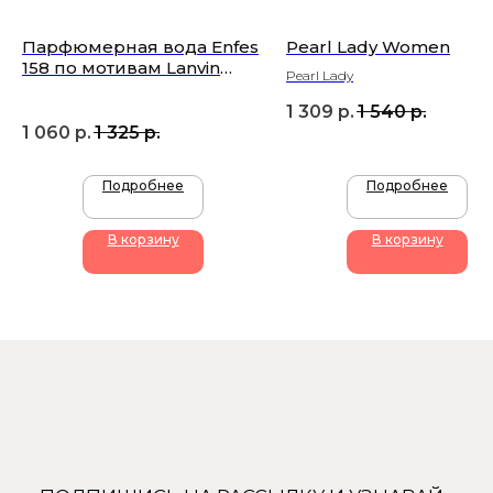
Парфюмерная вода Enfes
Pearl Lady Women
158 по мотивам Lanvin
Pearl Lady
Modern Princess
1 309
р.
1 540
р.
1 060
р.
1 325
р.
Подробнее
Подробнее
+7 (905) 761-40-03
zakaz@uso-shop.ru
В корзину
В корзину
Каталог
Покупателям
Uso Paris
О нас
Uso Travel Set
Доставка и оплата
Enfes
Гарантия и возврат
Menyak
Магазин
Для тела