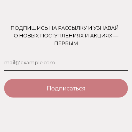
Enfes
Гарантия и возврат
Menyak
Магазин
Для тела
Дополнительно
Для дома
Номерная парфюмерия
Сотрудничество
О бренде USO
По странам
Турция
ООО «Парфюм Элит»
Адрес: 109518, Москва, Грайвороновская 23, оф.613
ИНН/КПП: 7730708832/ 772201001
ОГРН: 1147746746531
Политика обработки персональных данных
Договор оферты
Политика безопасности