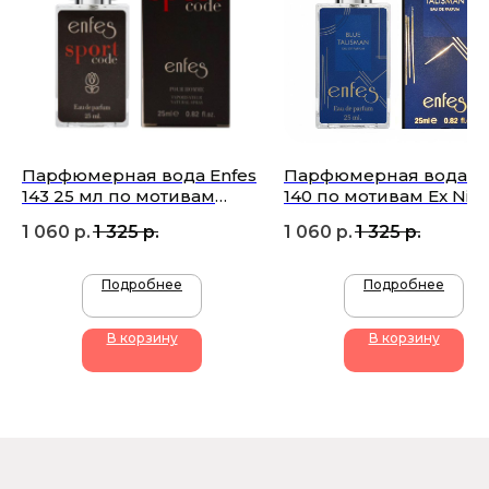
Подписаться
Парфюмерная вода Enfes
Парфюмерная вода En
143 25 мл по мотивам
140 по мотивам Ex Nihi
Giorgio Armani Armani
Blue Talisman
1 060
р.
1 325
р.
1 060
р.
1 325
р.
Code Sport
+7 (905) 761-40-03
Подробнее
Подробнее
zakaz@uso-shop.ru
В корзину
В корзину
Каталог
Покупателям
Uso Paris
О нас
Uso Travel Set
Доставка и оплата