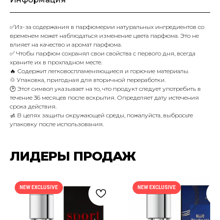
✅Из-за содержания в парфюмерии натуральных ингредиентов со
временем может наблюдаться изменение цвета парфюма. Это не
влияет на качество и аромат парфюма.
✅ Чтобы парфюм сохранял свои свойства с первого дня, всегда
храните их в прохладном месте.
🔥 Содержит легковоспламеняющиеся и горючие материалы.
♲ Упаковка, пригодная для вторичной переработки.
🕑 Этот символ указывает на то, что продукт следует употребить в
течение 36 месяцев после вскрытия. Определяет дату истечения
срока действия.
🚮 В целях защиты окружающей среды, пожалуйста, выбросьте
упаковку после использования.
ЛИДЕРЫ ПРОДАЖ
ПОДПИШИСЬ НА РАССЫЛКУ И УЗНАВАЙ
О НОВЫХ ПОСТУПЛЕНИЯХ И АКЦИЯХ —
ПЕРВЫМ
NEW EXCLUSIVE
NEW EXCLUSIVE