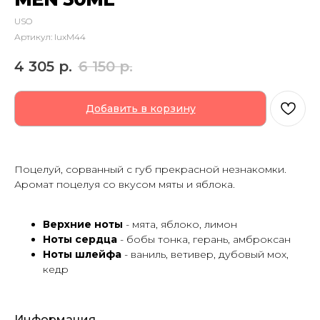
USO
Артикул:
luxM44
4 305
р.
6 150
р.
Добавить в корзину
Поцелуй, сорванный с губ прекрасной незнакомки.
Аромат поцелуя со вкусом мяты и яблока.
Верхние ноты
- мята, яблоко, лимон
Ноты сердца
- бобы тонка, герань, амброксан
Ноты шлейфа
- ваниль, ветивер, дубовый мох,
кедр
Информация