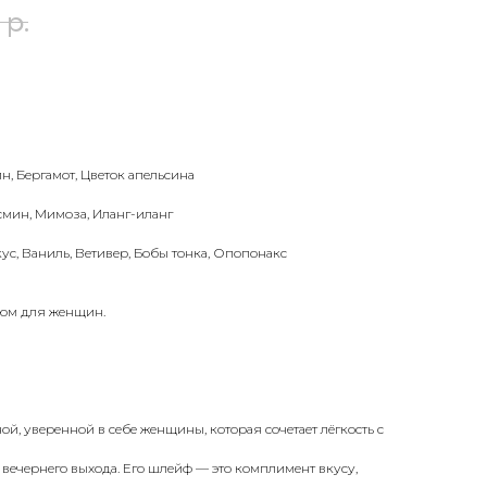
р.
н, Бергамот, Цветок апельсина
смин, Мимоза, Иланг-иланг
ус, Ваниль, Ветивер, Бобы тонка, Опопонакс
юм для женщин.
, уверенной в себе женщины, которая сочетает лёгкость с
 вечернего выхода. Его шлейф — это комплимент вкусу,