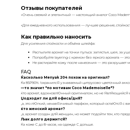
Отзывы покупателей
«Очень свежий и элегантный — настоящий аналог Coco Mademois
«Для ежедневного использования — лучшее решение, стойкость р
Как правильно наносить
Для усиления стойкости и объёма шлейфа:
Распылите аромат на точки пульса: запястья, шея, за у
Попробуйте layering с кремом без яркого аромата — это
Не растирайте кожу после нанесения — это разрушает
FAQ
Ќасколько Menyak 204 похож на оригинал?
Ќа 85Р90%. ‘охранилсЯ узнаваемый цитрусово-цветочный акк
—то значит "по мотивам Coco Mademoiselle"?
ќто аромат, вдохновлЮнный оригиналом, но не ЯвлЯющийсЯ ег
Џодходит ли длЯ офиса/днЯ?
„а, это лЮгкий, ненавЯзчивый парфюм, который остаЮтсЯ с вам
ќто женский аромат?
„а, аромат создан длЯ женщин, но может подойти тем, кто пре
Љак долго держитсЯ?
Ќа коже С до 8 часов, на одежде С дольше.