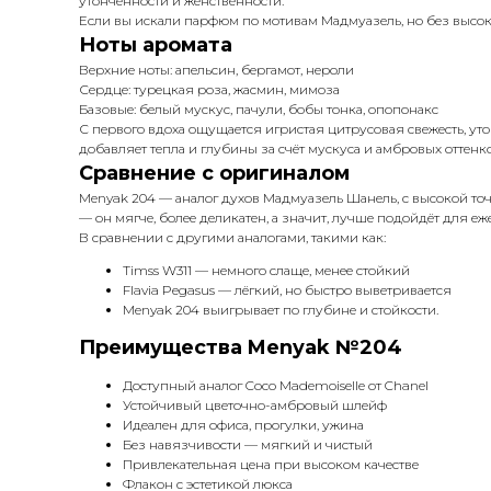
утончённости и женственности.
Если вы искали парфюм по мотивам Мадмуазель, но без высо
Ноты аромата
Верхние ноты: апельсин, бергамот, нероли
Сердце: турецкая роза, жасмин, мимоза
Базовые: белый мускус, пачули, бобы тонка, опопонакс
С первого вдоха ощущается игристая цитрусовая свежесть, у
добавляет тепла и глубины за счёт мускуса и амбровых оттен
Сравнение с оригиналом
Menyak 204 — аналог духов Мадмуазель Шанель, с высокой точ
— он мягче, более деликатен, а значит, лучше подойдёт для е
В сравнении с другими аналогами, такими как:
Timss W311 — немного слаще, менее стойкий
Flavia Pegasus — лёгкий, но быстро выветривается
Menyak 204 выигрывает по глубине и стойкости.
Преимущества Menyak №204
Доступный аналог Coco Mademoiselle от Chanel
Устойчивый цветочно-амбровый шлейф
Идеален для офиса, прогулки, ужина
Без навязчивости — мягкий и чистый
Привлекательная цена при высоком качестве
Флакон с эстетикой люкса