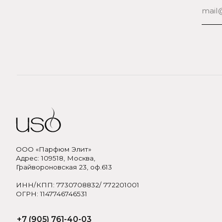
ООО «Парфюм Элит»
Адрес: 109518, Москва,
Грайвороновская 23, оф.613
ИНН/КПП: 7730708832/ 772201001
ОГРН: 1147746746531
+7 (905) 761-40-03
zakaz@uso-shop.ru
Политика обработки персональных данных
Договор оферты
Пол