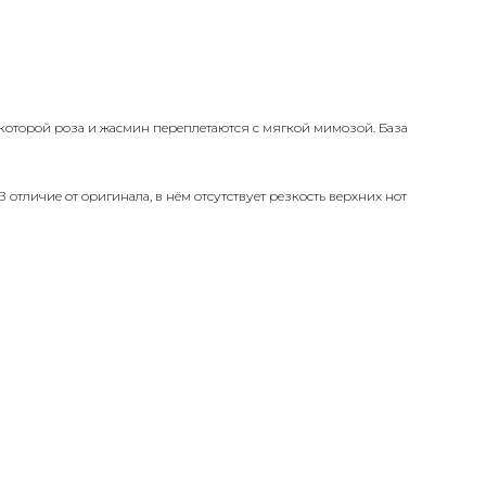
которой роза и жасмин переплетаются с мягкой мимозой. База
тличие от оригинала, в нём отсутствует резкость верхних нот