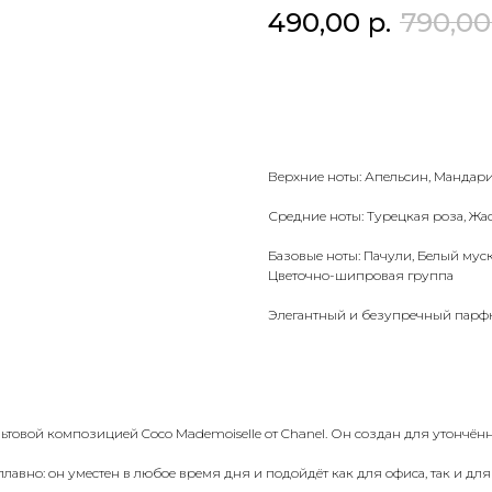
490,00
р.
790,00
Добавить в корзину
Верхние ноты: Апельсин, Мандари
Средние ноты: Турецкая роза, Жа
Базовые ноты: Пачули, Белый муск
Цветочно-шипровая группа
Элегантный и безупречный парф
вой композицией Coco Mademoiselle от Chanel. Он создан для утончённой
лавно: он уместен в любое время дня и подойдёт как для офиса, так и для