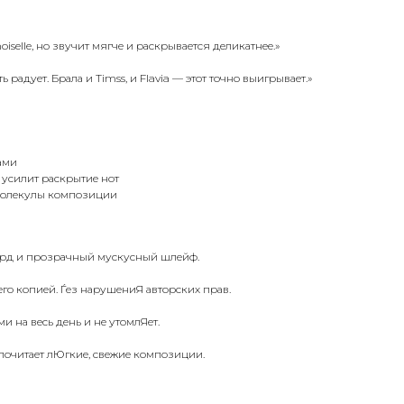
elle, но звучит мягче и раскрывается деликатнее.»
адует. Брала и Timss, и Flavia — этот точно выигрывает.»
шами
 усилит раскрытие нот
 молекулы композиции
орд и прозрачный мускусный шлейф.
о копией. Ѓез нарушениЯ авторских прав.
и на весь день и не утомлЯет.
дпочитает лЮгкие, свежие композиции.