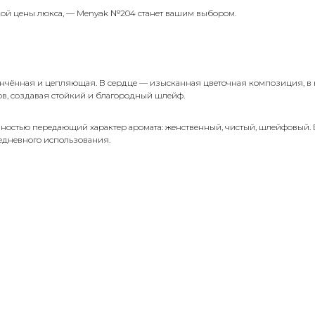
кой цены люкса, — Menyak №204 станет вашим выбором.
тончённая и цепляющая. В сердце — изысканная цветочная композиция, в 
ков, создавая стойкий и благородный шлейф.
ностью передающий характер аромата: женственный, чистый, шлейфовый. В о
жедневного использования.