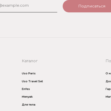
Uso Paris
О нас
Uso Travel Set
Доставка и оплата
Enfes
Гарантия и возврат
Menyak
Магазин
Для тела
Для дома
Номерная парфюмерия
итика безопасности