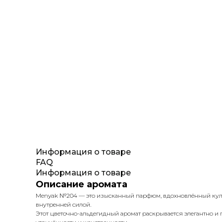
Информация о товаре
FAQ
Информация о товаре
Описание аромата
Menyak №204 — это изысканный парфюм, вдохновлённый культо
внутренней силой.
Этот цветочно-альдегидный аромат раскрывается элегантно и п