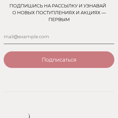
Для тела
Дополнительно
Для дома
Номерная парфюмерия
Сотрудничество
О бренде USO
По странам
Турция
ООО «Парфюм Элит»
Адрес: 109518, Москва, Грайвороновская 23, оф.613
ИНН/КПП: 7730708832/ 772201001
ОГРН: 1147746746531
Политика обработки персональных данных
Договор оферты
Политика безопасности