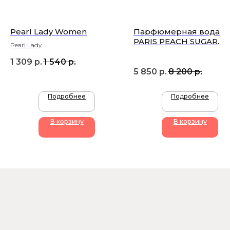
Pearl Lady Women
Парфюмерная вода U
PARIS PEACH SUGAR
Pearl Lady
WOMEN 50ml
1 309
р.
1 540
р.
5 850
р.
8 200
р.
Подробнее
Подробнее
+7 (905) 761-40-03
zakaz@uso-shop.ru
В корзину
В корзину
Каталог
Покупателям
Uso Paris
О нас
Uso Travel Set
Доставка и оплата
Enfes
Гарантия и возврат
Menyak
Магазин