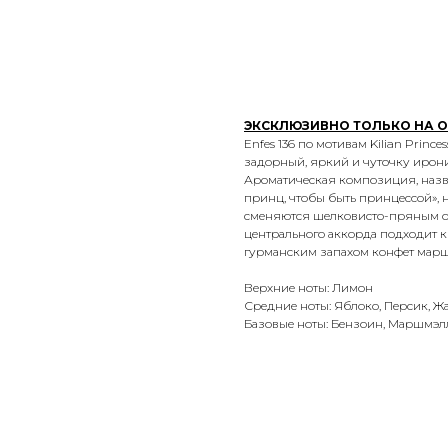
Добавить в корзину
ЭКСКЛЮЗИВНО ТОЛЬКО НА 
Enfes 136 по мотивам Kilian Princes
задорный, яркий и чуточку ирон
Ароматическая композиция, назв
принц, чтобы быть принцессой», 
сменяются шелковисто-пряным ос
центрального аккорда подходит 
гурманским запахом конфет мар
Верхние ноты: Лимон
Средние ноты: Яблоко, Персик, Ж
Базовые ноты: Бензоин, Маршмэл