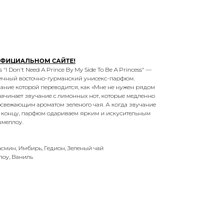
ОФИЦИАЛЬНОМ САЙТЕ!
s "I Don't Need A Prince By My Side To Be A Princess" —
ичный восточно-гурманский унисекс-парфюм.
ание которой переводится, как «Мне не нужен рядом
начинает звучание с лимонных нот, которые медленно
вежающим ароматом зеленого чая. А когда звучание
к концу, парфюм одариваем ярким и искусительным
шмеллоу.
асмин, Имбирь, Гедион, Зеленый чай
лоу, Ваниль