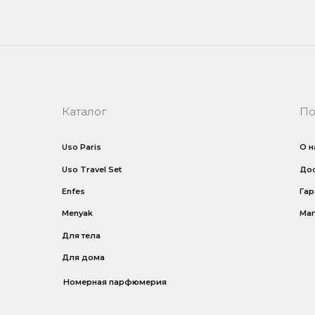
Uso Paris
О нас
Uso Travel Set
Доставка и оплата
Enfes
Гарантия и возврат
Menyak
Магазин
Для тела
Для дома
Номерная парфюмерия
итика безопасности