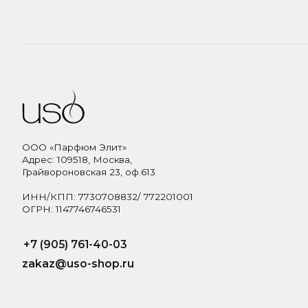
ООО «Парфюм Элит»
Адрес: 109518, Москва,
Грайвороновская 23, оф.613
ИНН/КПП: 7730708832/ 772201001
ОГРН: 1147746746531
+7 (905) 761-40-03
zakaz@uso-shop.ru
Политика обработки персональных данных
Договор оферты
Пол