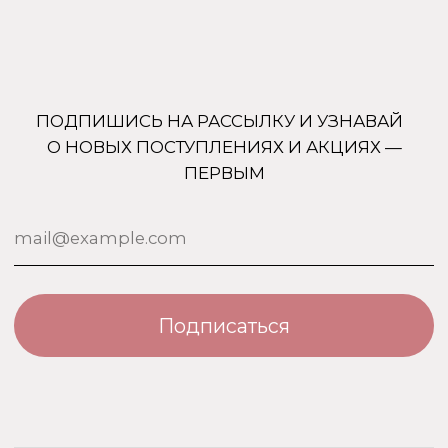
Uso Travel Set
Доставка и оплата
Enfes
Гарантия и возврат
Menyak
Магазин
Для тела
Дополнительно
Для дома
Номерная парфюмерия
Сотрудничество
О бренде USO
По странам
Турция
ООО «Парфюм Элит»
Адрес: 109518, Москва, Грайвороновская 23, оф.613
ИНН/КПП: 7730708832/ 772201001
ОГРН: 1147746746531
Политика обработки персональных данных
Договор оферты
Политика безопасности