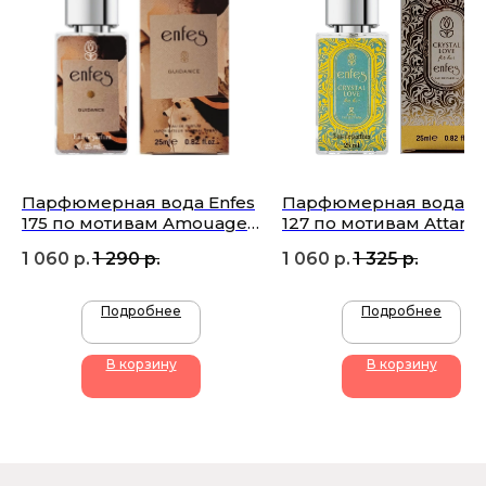
Подписаться
Парфюмерная вода Enfes
Парфюмерная вода En
175 по мотивам Amouage
127 по мотивам Attar
Guidance
Crystal Love
1 060
р.
1 290
р.
1 060
р.
1 325
р.
+7 (905) 761-40-03
Подробнее
Подробнее
zakaz@uso-shop.ru
В корзину
В корзину
Каталог
Покупателям
Uso Paris
О нас