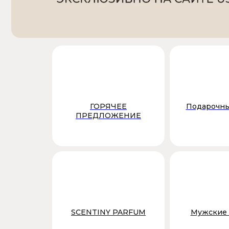
В личный кабинет
В личный кабинет
ГОРЯЧЕЕ
Подарочны
ПРЕДЛОЖЕНИЕ
SCENTINY PARFUM
Мужские 